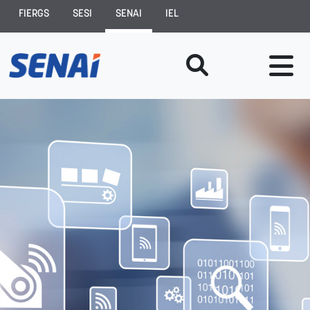
FIERGS
SESI
SENAI
IEL